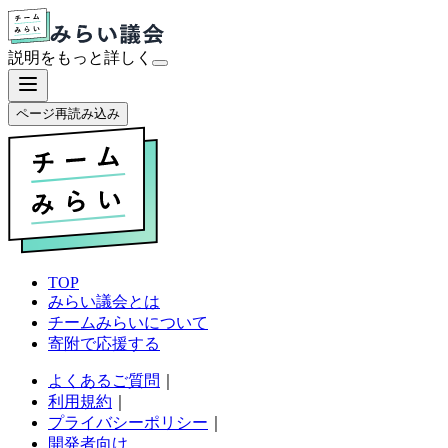
説明をもっと
詳しく
ページ再読み込み
TOP
みらい議会とは
チームみらいについて
寄附で応援する
よくあるご質問
｜
利用規約
｜
プライバシーポリシー
｜
開発者向け