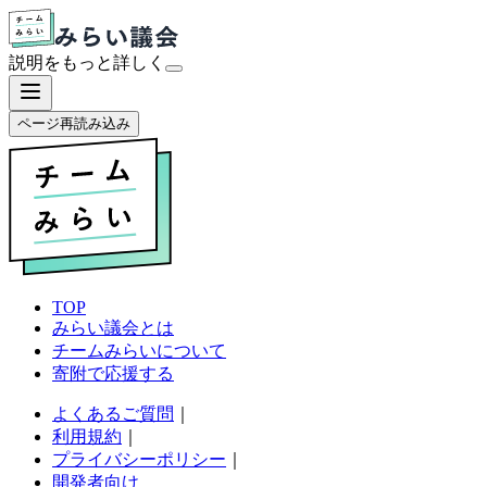
説明をもっと
詳しく
ページ再読み込み
TOP
みらい議会とは
チームみらいについて
寄附で応援する
よくあるご質問
｜
利用規約
｜
プライバシーポリシー
｜
開発者向け