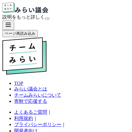
説明をもっと
詳しく
ページ再読み込み
TOP
みらい議会とは
チームみらいについて
寄附で応援する
よくあるご質問
｜
利用規約
｜
プライバシーポリシー
｜
開発者向け