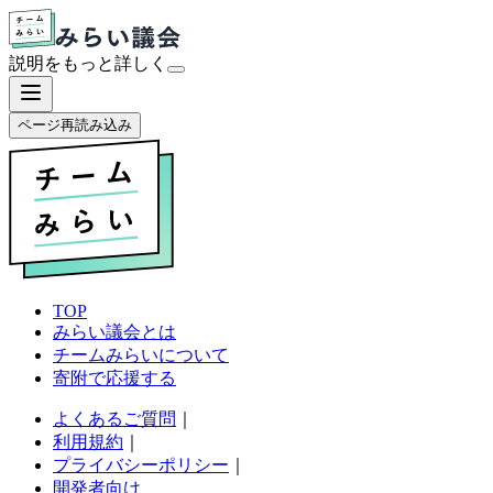
説明をもっと
詳しく
ページ再読み込み
TOP
みらい議会とは
チームみらいについて
寄附で応援する
よくあるご質問
｜
利用規約
｜
プライバシーポリシー
｜
開発者向け