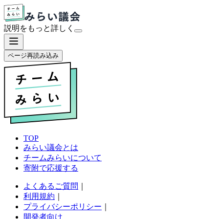
説明をもっと
詳しく
ページ再読み込み
TOP
みらい議会とは
チームみらいについて
寄附で応援する
よくあるご質問
｜
利用規約
｜
プライバシーポリシー
｜
開発者向け