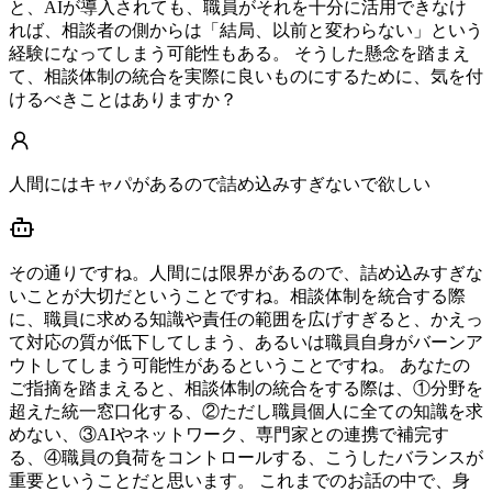
と、AIが導入されても、職員がそれを十分に活用できなけ
れば、相談者の側からは「結局、以前と変わらない」という
経験になってしまう可能性もある。 そうした懸念を踏まえ
て、相談体制の統合を実際に良いものにするために、気を付
けるべきことはありますか？
人間にはキャパがあるので詰め込みすぎないで欲しい
その通りですね。人間には限界があるので、詰め込みすぎな
いことが大切だということですね。相談体制を統合する際
に、職員に求める知識や責任の範囲を広げすぎると、かえっ
て対応の質が低下してしまう、あるいは職員自身がバーンア
ウトしてしまう可能性があるということですね。 あなたの
ご指摘を踏まえると、相談体制の統合をする際は、①分野を
超えた統一窓口化する、②ただし職員個人に全ての知識を求
めない、③AIやネットワーク、専門家との連携で補完す
る、④職員の負荷をコントロールする、こうしたバランスが
重要ということだと思います。 これまでのお話の中で、身