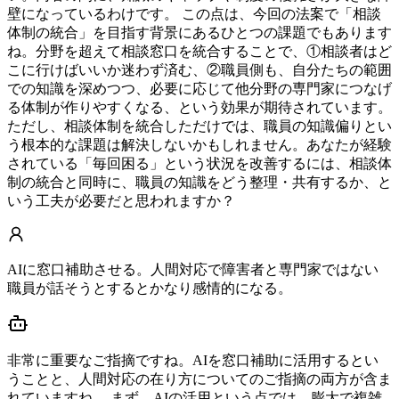
壁になっているわけです。 この点は、今回の法案で「相談
体制の統合」を目指す背景にあるひとつの課題でもあります
ね。分野を超えて相談窓口を統合することで、①相談者はど
こに行けばいいか迷わず済む、②職員側も、自分たちの範囲
での知識を深めつつ、必要に応じて他分野の専門家につなげ
る体制が作りやすくなる、という効果が期待されています。
ただし、相談体制を統合しただけでは、職員の知識偏りとい
う根本的な課題は解決しないかもしれません。あなたが経験
されている「毎回困る」という状況を改善するには、相談体
制の統合と同時に、職員の知識をどう整理・共有するか、と
いう工夫が必要だと思われますか？
AIに窓口補助させる。人間対応で障害者と専門家ではない
職員が話そうとするとかなり感情的になる。
非常に重要なご指摘ですね。AIを窓口補助に活用するとい
うことと、人間対応の在り方についてのご指摘の両方が含ま
れていますね。 まず、AIの活用という点では、膨大で複雑