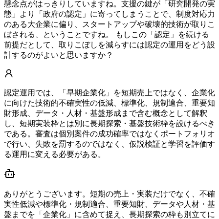
懸念点がはっきりしていますね。支援の鍵が「研究開発の実
態」より「政府の認定」に寄ってしまうことで、制度対応力
のある大企業に偏り、スタートアップや破壊的技術が取りこ
ぼされる、ということですね。 もしこの「認定」を続ける
前提だとして、取りこぼしを減らすには認定の運用をどう設
計するのがよいと思いますか？
認定運用では、「早期企業化」を短期売上ではなく、企業化
に向けた技術的不確実性の低減、標準化、規制適合、重要知
財形成、データ・人材・基盤形成まで含む概念として解釈
し、短期実装枠とは別に長期探索・基盤技術枠を設けるべき
である。審査は個別案件の成功確率ではなくポートフォリオ
で行い、失敗を罰するのではなく、仮説検証と学習を評価す
る運用に変える必要がある。
ありがとうございます。短期の売上・実装だけでなく、不確
実性低減や標準化・規制適合、重要知財、データや人材・基
盤までを「企業化」に含めて捉え、長期探索の枠も別立てに