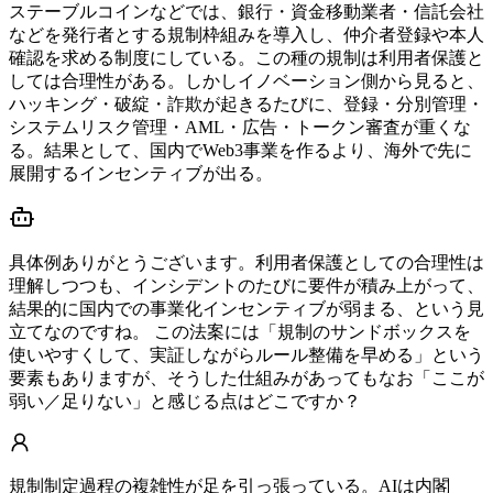
ステーブルコインなどでは、銀行・資金移動業者・信託会社
などを発行者とする規制枠組みを導入し、仲介者登録や本人
確認を求める制度にしている。この種の規制は利用者保護と
しては合理性がある。しかしイノベーション側から見ると、
ハッキング・破綻・詐欺が起きるたびに、登録・分別管理・
システムリスク管理・AML・広告・トークン審査が重くな
る。結果として、国内でWeb3事業を作るより、海外で先に
展開するインセンティブが出る。
具体例ありがとうございます。利用者保護としての合理性は
理解しつつも、インシデントのたびに要件が積み上がって、
結果的に国内での事業化インセンティブが弱まる、という見
立てなのですね。 この法案には「規制のサンドボックスを
使いやすくして、実証しながらルール整備を早める」という
要素もありますが、そうした仕組みがあってもなお「ここが
弱い／足りない」と感じる点はどこですか？
規制制定過程の複雑性が足を引っ張っている。AIは内閣