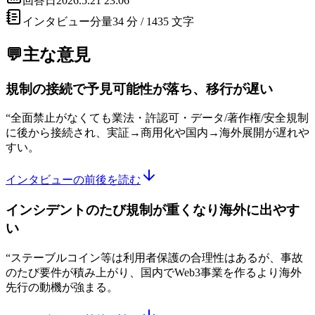
回答日
2026.5.21 23:06
インタビュー分量
34 分 /
1435
文字
💬主な意見
規制の接続で予見可能性が落ち、移行が遅い
“
全面禁止がなくても業法・許認可・データ/著作権/安全規制
に後から接続され、実証→商用化や国内→海外展開が遅れや
すい。
インタビューの前後を読む
インシデントのたび規制が重くなり海外に出やす
い
“
ステーブルコイン等は利用者保護の合理性はあるが、事故
のたび要件が積み上がり、国内でWeb3事業を作るより海外
先行の動機が強まる。