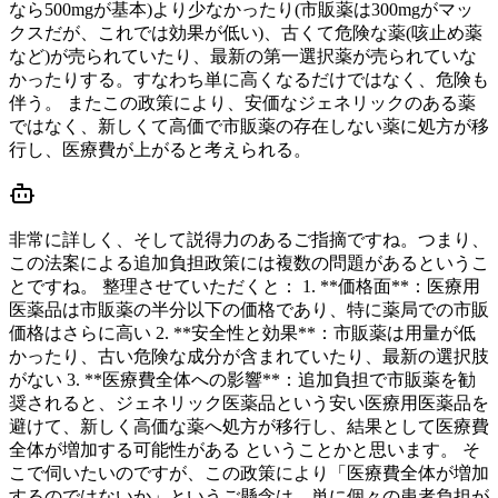
なら500mgが基本)より少なかったり(市販薬は300mgがマッ
クスだが、これでは効果が低い)、古くて危険な薬(咳止め薬
など)が売られていたり、最新の第一選択薬が売られていな
かったりする。すなわち単に高くなるだけではなく、危険も
伴う。 またこの政策により、安価なジェネリックのある薬
ではなく、新しくて高価で市販薬の存在しない薬に処方が移
行し、医療費が上がると考えられる。
非常に詳しく、そして説得力のあるご指摘ですね。つまり、
この法案による追加負担政策には複数の問題があるというこ
とですね。 整理させていただくと： 1. **価格面**：医療用
医薬品は市販薬の半分以下の価格であり、特に薬局での市販
価格はさらに高い 2. **安全性と効果**：市販薬は用量が低
かったり、古い危険な成分が含まれていたり、最新の選択肢
がない 3. **医療費全体への影響**：追加負担で市販薬を勧
奨されると、ジェネリック医薬品という安い医療用医薬品を
避けて、新しく高価な薬へ処方が移行し、結果として医療費
全体が増加する可能性がある ということかと思います。 そ
こで伺いたいのですが、この政策により「医療費全体が増加
するのではないか」というご懸念は、単に個々の患者負担が